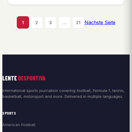
Nächste Seite
1
2
3
…
21
LENTE
DESPORTIVA
International sports journalism covering football, Formula 1, tennis,
basketball, motorsport and more. Delivered in multiple languages.
SPORTS
American Football