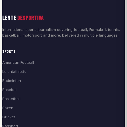
LENTE
DESPORTIVA
International sports journalism covering football, Formula 1, tennis,
basketball, motorsport and more. Delivered in multiple languages.
SPORTS
American Football
Leichtathletik
Badminton
Baseball
Basketball
Boxen
Cricket
Radsport