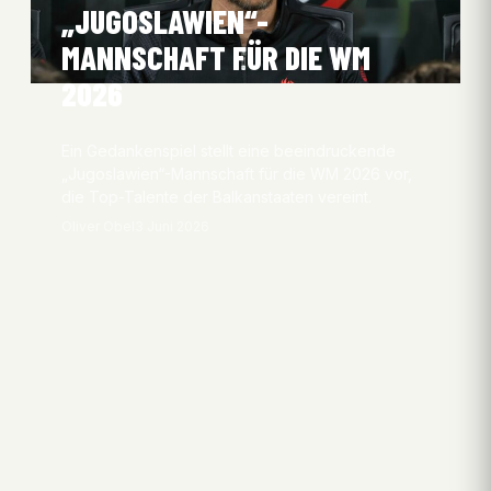
„JUGOSLAWIEN“-
MANNSCHAFT FÜR DIE WM
2026
Ein Gedankenspiel stellt eine beeindruckende
„Jugoslawien“-Mannschaft für die WM 2026 vor,
die Top-Talente der Balkanstaaten vereint.
Oliver Obel
3 Juni 2026