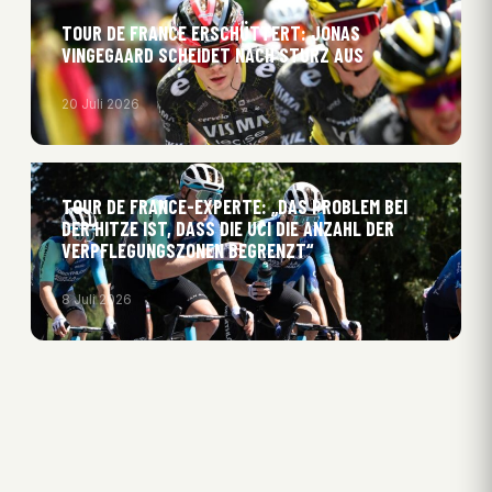
TOUR DE FRANCE ERSCHÜTTERT: JONAS
VINGEGAARD SCHEIDET NACH STURZ AUS
20 Juli 2026
TOUR DE FRANCE-EXPERTE: „DAS PROBLEM BEI
DER HITZE IST, DASS DIE UCI DIE ANZAHL DER
VERPFLEGUNGSZONEN BEGRENZT“
8 Juli 2026