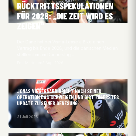
RÜCKTRITTSSPEKULATIONEN
FÜR 2028: „DIE ZEIT WIRD ES
ZEIGEN“
Der Däne hat bei Visma-Lease a Bike einen
Vertrag bis Ende 2028, und die dänischen Medien
stellten ihm am Donnerstag…
Emil Martesen
3 Aug. 2026
JONAS VINGEGAARD BRICHT NACH SEINER
OPERATION DAS SCHWEIGEN UND GIBT EIN ERSTES
UPDATE ZU SEINER GENESUNG
31 Juli 2026