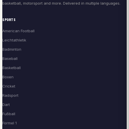
basketball, motorsport and more. Delivered in multiple languages.
SPORTS
American Football
Leichtathletik
Badminton
Baseball
Basketball
Boxen
Cricket
Radsport
Dart
Fußball
Formel 1