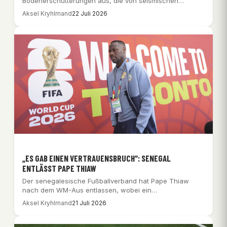
Bodenerschütterungen aus, die von seismischen
Sensoren registriert wurden.
Aksel Kryhlmand
22 Juli 2026
„ES GAB EINEN VERTRAUENSBRUCH“: SENEGAL
ENTLÄSST PAPE THIAW
Der senegalesische Fußballverband hat Pape Thiaw
nach dem WM-Aus entlassen, wobei ein
Vertrauensbruch und Vertragsstreitigkeiten…
Aksel Kryhlmand
21 Juli 2026