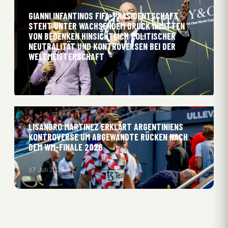
GIANNI INFANTINOS FIFA-PRÄSIDENTSCHAFT
STEHT UNTER WACHSENDEM DRUCK INMITTEN
VON BEDENKEN HINSICHTLICH POLITISCHER
NEUTRALITÄT UND KONTROVERSEN BEI DER
WELTMEISTERSCHAFT
28 Juli 2026
LISANDRO MARTINEZ ERKLÄRT ARGENTINIENS
KONTROVERSE UM ABGEWANDTE RÜCKEN NACH
DEM WM-FINALE 2026
27 Juli 2026