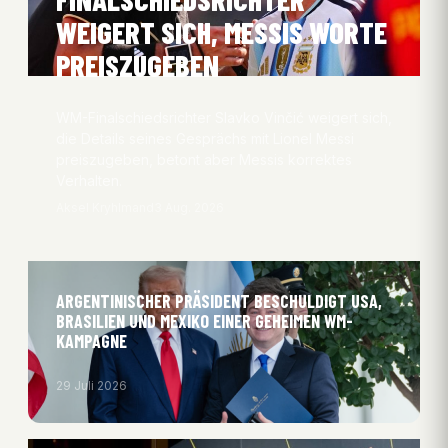
WEIGERT SICH, MESSIS WORTE
PREISZUGEBEN
WM-Finalschiedsrichter Slavko Vinčić weigert sich,
die Details seines Gesprächs mit Lionel Messi
preiszugeben, betont aber Messis korrektes
Verhalten.
Aksel Kryhlmand
3 Aug. 2026
ARGENTINISCHER PRÄSIDENT BESCHULDIGT USA,
BRASILIEN UND MEXIKO EINER GEHEIMEN WM-
KAMPAGNE
29 Juli 2026