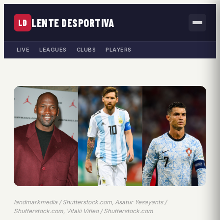
LENTE DESPORTIVA
LD
LIVE
LEAGUES
CLUBS
PLAYERS
landmarkmedia / Shutterstock.com, Asatur Yesayants /
Shutterstock.com, Vitalii Vitleo / Shutterstock.com