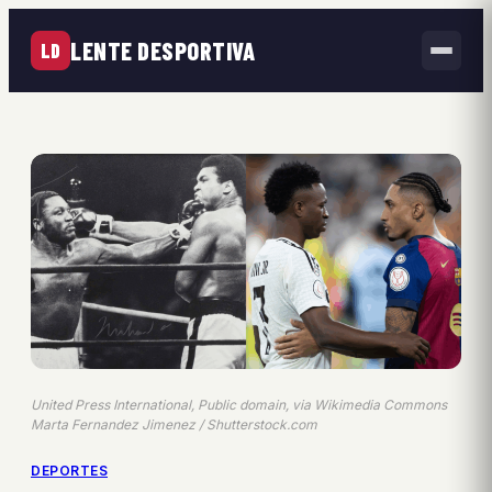
LENTE DESPORTIVA
LD
United Press International, Public domain, via Wikimedia Commons
Marta Fernandez Jimenez / Shutterstock.com
DEPORTES