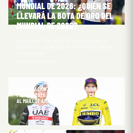
MUNDIAL DE 2026: ¿QUIÉN SE
LLEVARÁ LA BOTA DE ORO DEL
MUNDIAL DE 2026?
Actualizado: 11:59, 03-07-2026 La lucha por la
Bota de Oro del Mundial de la FIFA 2026 empieza
a tomar forma…
Oliver Obel
3 Jul 2026
CLASIFICACIÓN DE FAVORITOS DEL TOUR DE
FRANCIA 2026: LOS 15 PRINCIPALES CANDIDATOS
AL MAILLOT AMARILLO
2 Jul 2026