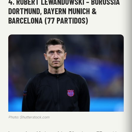
4. ROBERT LEWANDOWSKI – BORUSSIA
DORTMUND, BAYERN MUNICH &
BARCELONA (77 PARTIDOS)
Photo: Shutterstock.com