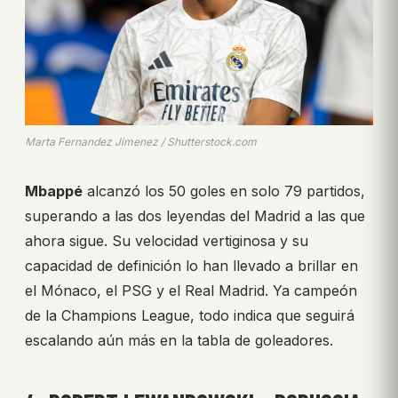
Marta Fernandez Jimenez / Shutterstock.com
Mbappé
alcanzó los 50 goles en solo 79 partidos,
superando a las dos leyendas del Madrid a las que
ahora sigue. Su velocidad vertiginosa y su
capacidad de definición lo han llevado a brillar en
el Mónaco, el PSG y el Real Madrid. Ya campeón
de la Champions League, todo indica que seguirá
escalando aún más en la tabla de goleadores.