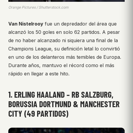
Orange Pictures / Shutterstock.com
Van Nistelrooy
fue un depredador del área que
alcanzó los 50 goles en solo 62 partidos. A pesar
de no haber alcanzado ni siquiera una final de la
Champions League, su definición letal lo convirtió
en uno de los delanteros más temibles de Europa.
Durante años, mantuvo el récord como el más
rápido en llegar a este hito.
1. ERLING HAALAND – RB SALZBURG,
BORUSSIA DORTMUND & MANCHESTER
CITY (49 PARTIDOS)