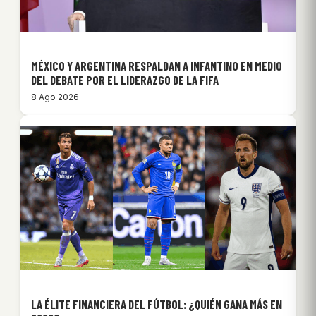
MÉXICO Y ARGENTINA RESPALDAN A INFANTINO EN MEDIO
DEL DEBATE POR EL LIDERAZGO DE LA FIFA
8 Ago 2026
LA ÉLITE FINANCIERA DEL FÚTBOL: ¿QUIÉN GANA MÁS EN