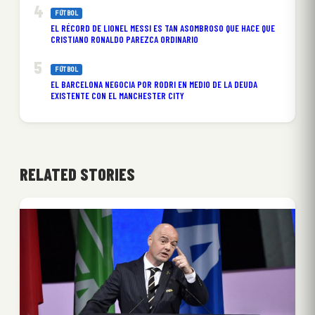
FÚTBOL
EL RÉCORD DE LIONEL MESSI ES TAN ASOMBROSO QUE HACE QUE
CRISTIANO RONALDO PAREZCA ORDINARIO
FÚTBOL
EL BARCELONA NEGOCIA POR RODRI EN MEDIO DE LA DEUDA
EXISTENTE CON EL MANCHESTER CITY
RELATED STORIES