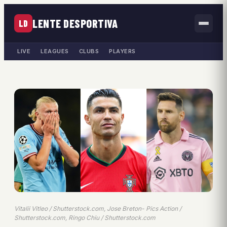
LENTE DESPORTIVA
LD
LIVE
LEAGUES
CLUBS
PLAYERS
Vitalii Vitleo / Shutterstock.com, Jose Breton- Pics Action /
Shutterstock.com, Ringo Chiu / Shutterstock.com