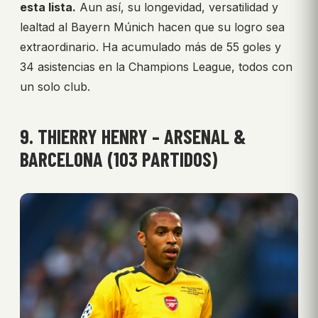
esta lista.
Aun así, su longevidad, versatilidad y
lealtad al Bayern Múnich hacen que su logro sea
extraordinario. Ha acumulado más de 55 goles y
34 asistencias en la Champions League, todos con
un solo club.
9. THIERRY HENRY – ARSENAL &
BARCELONA (103 PARTIDOS)