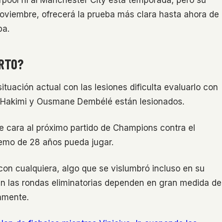
rpool ni al Manchester City esta temporada, pero su
noviembre, ofrecerá la prueba más clara hasta ahora de
pa.
ERTO?
uación actual con las lesiones dificulta evaluarlo con
f Hakimi y Ousmane Dembélé están lesionados.
 cara al próximo partido de Champions contra el
remo de 28 años pueda jugar.
 con cualquiera, algo que se vislumbró incluso en su
 en las rondas eliminatorias dependen en gran medida de
amente.