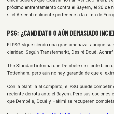
única duda es que todavía no han vencido ni al Live
próximo enfrentamiento contra el Bayern, el 26 de 
si el Arsenal realmente pertenece a la cima de Euro
PSG: ¿CANDIDATO O AÚN DEMASIADO INCI
El PSG sigue siendo una gran amenaza, aunque su sit
claridad. Según Transfermarkt, Désiré Doué, Achra
The Standard informa que Dembélé se siente bien de
Tottenham, pero aún no hay garantía de que el ext
Con la plantilla al completo, el PSG puede competir
reciente derrota ante el Bayern. Pero sus opciones
que Dembélé, Doué y Hakimi se recuperen complet