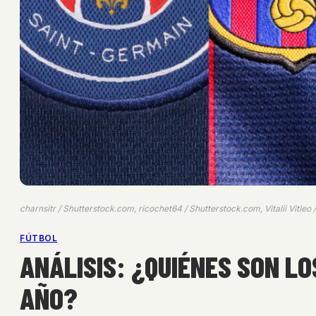
charnsitr / Shutterstock.com, ricochet64 / Shutterstock.com, Vitalii Vitle
FÚTBOL
ANÁLISIS: ¿QUIÉNES SON L
AÑO?