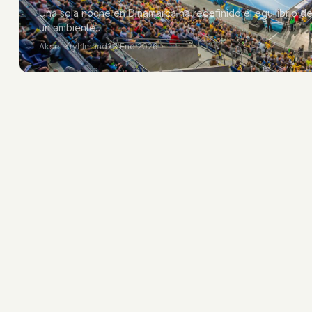
Una sola noche en Dinamarca ha redefinido el equilibrio 
un ambiente…
Aksel Kryhlmand
23 Ene 2026