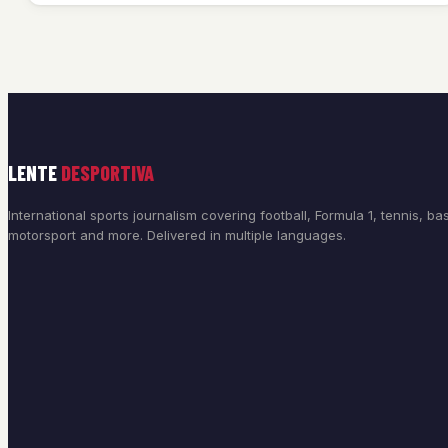
LENTE
DESPORTIVA
International sports journalism covering football, Formula 1, tennis, bas
motorsport and more. Delivered in multiple languages.