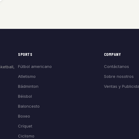
SPORTS
COMPANY
Fútbol americano
Contáctanos
ketball,
Atletismo
Sobre nosotros
Bádminton
Ventas y Publicid
Béisbol
Baloncesto
Boxeo
Críquet
Ciclismo