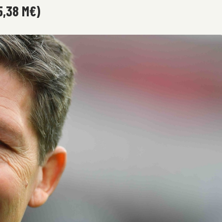
5,38 M€)