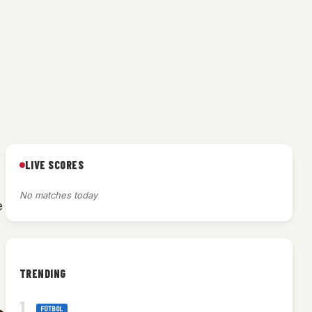
LIVE SCORES
No matches today
e
TRENDING
FÚTBOL