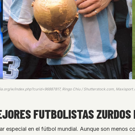
ia.org/w/index.php?curid=96887817, Ringo Chiu / Shutterstock.com, Maxisport 
MEJORES FUTBOLISTAS ZURDOS
 especial en el fútbol mundial. Aunque son menos com