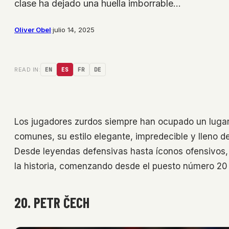
clase ha dejado una huella imborrable…
Oliver Obel
·
julio 14, 2025
READ IN:
EN
ES
FR
DE
Los jugadores zurdos siempre han ocupado un lugar
comunes, su estilo elegante, impredecible y lleno de
Desde leyendas defensivas hasta íconos ofensivos, e
la historia, comenzando desde el puesto número 20 
20. PETR ČECH