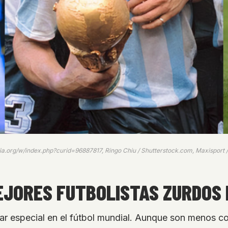
ia.org/w/index.php?curid=96887817, Ringo Chiu / Shutterstock.com, Maxisport 
MEJORES FUTBOLISTAS ZURDOS
 especial en el fútbol mundial. Aunque son menos com