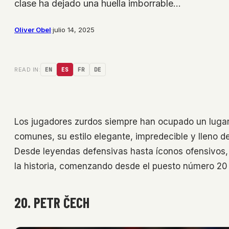
clase ha dejado una huella imborrable…
Oliver Obel
·
julio 14, 2025
READ IN:
EN
ES
FR
DE
Los jugadores zurdos siempre han ocupado un lugar
comunes, su estilo elegante, impredecible y lleno de
Desde leyendas defensivas hasta íconos ofensivos, e
la historia, comenzando desde el puesto número 20 
20. PETR ČECH