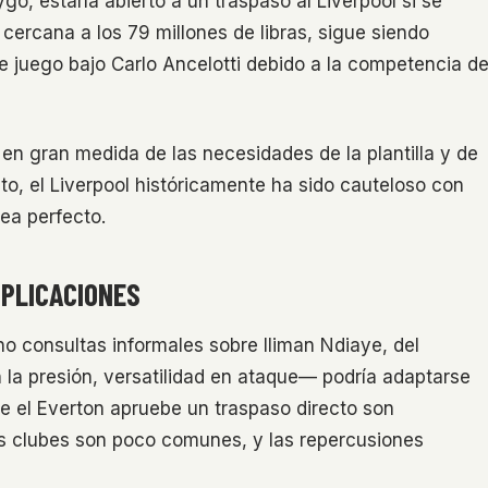
o, estaría abierto a un traspaso al Liverpool si se
 cercana a los 79 millones de libras, sigue siendo
e juego bajo Carlo Ancelotti debido a la competencia d
en gran medida de las necesidades de la plantilla y de
o, el Liverpool históricamente ha sido cauteloso con
ea perfecto.
MPLICACIONES
o consultas informales sobre Iliman Ndiaye, del
n la presión, versatilidad en ataque— podría adaptarse
que el Everton apruebe un traspaso directo son
s clubes son poco comunes, y las repercusiones