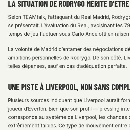
LA SITUATION DE RODRYGO MÉRITE D’ÊTRE
Selon TEAMtalk, l’attaquant du Real Madrid, Rodrygo, 
se présentait. L’évaluation du Real, avoisinant les 7
temps de jeu fluctuer sous Carlo Ancelotti en raison
La volonté de Madrid d’entamer des négociations dép
ambitions personnelles de Rodrygo. De son côté, Li
telles dépenses, sauf en cas d’adéquation parfaite.
UNE PISTE À LIVERPOOL, NON SANS COMP
Plusieurs sources indiquent que Liverpool aurait fo
joueur d’Everton. Bien que son profil — pressing int
corresponde au système de Liverpool, les chances de
extrêmement faibles. Ce type de mouvement entre cl