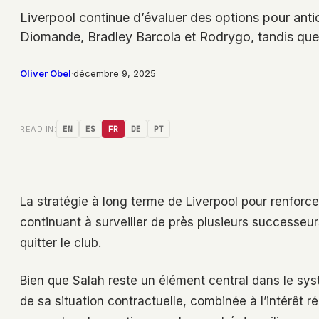
Liverpool continue d’évaluer des options pour an
Diomande, Bradley Barcola et Rodrygo, tandis que
Oliver Obel
·
décembre 9, 2025
READ IN:
EN
ES
FR
DE
PT
La stratégie à long terme de Liverpool pour renforcer
continuant à surveiller de près plusieurs successeu
quitter le club.
Bien que Salah reste un élément central dans le systè
de sa situation contractuelle, combinée à l’intérêt r