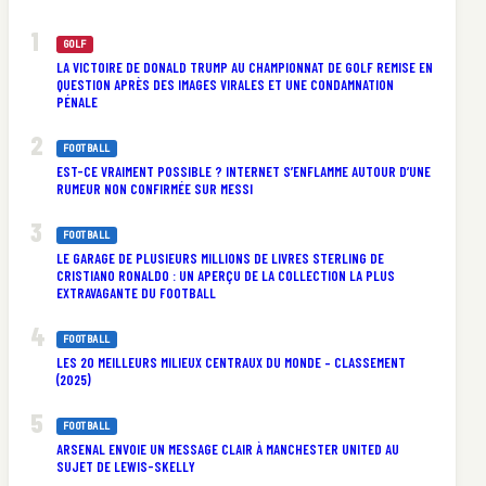
GOLF
LA VICTOIRE DE DONALD TRUMP AU CHAMPIONNAT DE GOLF REMISE EN
QUESTION APRÈS DES IMAGES VIRALES ET UNE CONDAMNATION
PÉNALE
FOOTBALL
EST-CE VRAIMENT POSSIBLE ? INTERNET S’ENFLAMME AUTOUR D’UNE
RUMEUR NON CONFIRMÉE SUR MESSI
FOOTBALL
LE GARAGE DE PLUSIEURS MILLIONS DE LIVRES STERLING DE
CRISTIANO RONALDO : UN APERÇU DE LA COLLECTION LA PLUS
EXTRAVAGANTE DU FOOTBALL
FOOTBALL
LES 20 MEILLEURS MILIEUX CENTRAUX DU MONDE – CLASSEMENT
(2025)
FOOTBALL
ARSENAL ENVOIE UN MESSAGE CLAIR À MANCHESTER UNITED AU
SUJET DE LEWIS-SKELLY