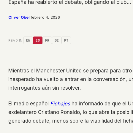
España ha reabierto el debate, obligando al club…
Oliver Obel
·
febrero 4, 2026
READ IN:
EN
ES
FR
DE
PT
Mientras el Manchester United se prepara para otro 
inesperado ha vuelto a entrar en la conversación, u
interrogantes aún sin resolver.
El medio español
Fichajes
ha informado de que el Un
exdelantero Cristiano Ronaldo, lo que abre la posibil
generado debate, menos sobre la viabilidad del ficha