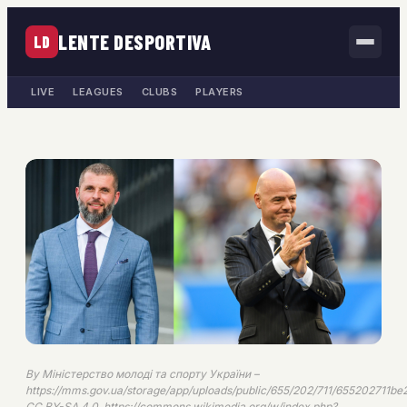
LENTE DESPORTIVA
LD
LIVE
LEAGUES
CLUBS
PLAYERS
By Міністерство молоді та спорту України –
https://mms.gov.ua/storage/app/uploads/public/655/202/711/655202711be
CC BY-SA 4.0, https://commons.wikimedia.org/w/index.php?