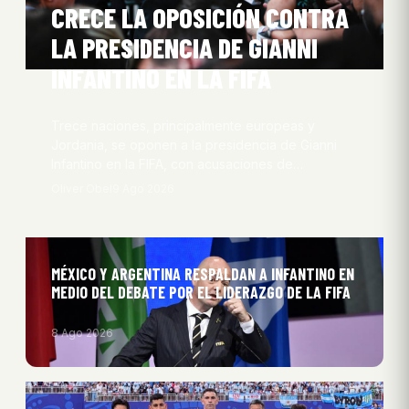
CRECE LA OPOSICIÓN CONTRA
LA PRESIDENCIA DE GIANNI
INFANTINO EN LA FIFA
Trece naciones, principalmente europeas y
Jordania, se oponen a la presidencia de Gianni
Infantino en la FIFA, con acusaciones de…
Oliver Obel
9 Ago 2026
MÉXICO Y ARGENTINA RESPALDAN A INFANTINO EN
MEDIO DEL DEBATE POR EL LIDERAZGO DE LA FIFA
8 Ago 2026