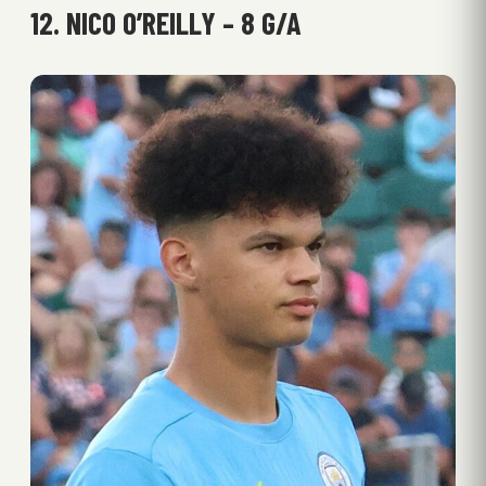
12. NICO O’REILLY – 8 G/A