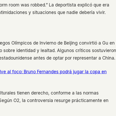
dorm room was robbed.” La deportista explicó que era
imidaciones y situaciones que nadie debería vivir.
egos Olímpicos de Invierno de Beijing convirtió a Gu en
 sobre identidad y lealtad. Algunos críticos sostuviero
 estadounidense antes de optar por representar a China.
ve al foco: Bruno Fernandes podrá jugar la copa en
ulturales tienen derecho, conforme a las normas
. Según O2, la controversia resurge prácticamente en