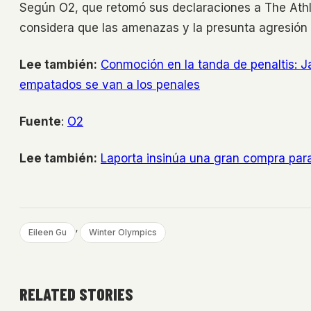
Según O2, que retomó sus declaraciones a The Athlet
considera que las amenazas y la presunta agresión f
Lee también:
Conmoción en la tanda de penaltis: J
empatados se van a los penales
Fuente
:
O2
Lee también:
Laporta insinúa una gran compra par
, 
Eileen Gu
Winter Olympics
RELATED STORIES