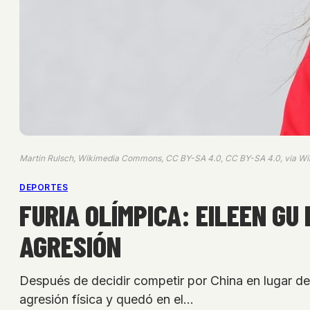
Martin Rulsch, Wikimedia Commons, CC BY-SA 4.0, CC BY-SA 4.0, via 
DEPORTES
FURIA OLÍMPICA: EILEEN GU
AGRESIÓN
Después de decidir competir por China en lugar d
agresión física y quedó en el…