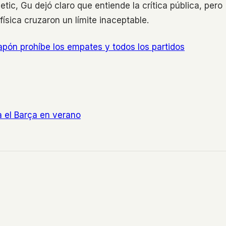
ic, Gu dejó claro que entiende la crítica pública, pero
ísica cruzaron un límite inaceptable.
apón prohíbe los empates y todos los partidos
a el Barça en verano