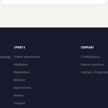
SPORTS
COMPANY
Fútbol americano
Contáctanos
ketball,
Atletismo
Sobre nosotros
Bádminton
Ventas y Publicid
Béisbol
Baloncesto
Boxeo
Críquet