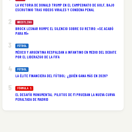
LA VICTORIA DE DONALD TRUMP EN EL CAMPEONATO DE GOLF, BAJO
ESCRUTINIO TRAS VIDEOS VIRALES Y CONDENA PENAL
WRESTLING
BROCK LESNAR ROMPE EL SILENCIO SOBRE SU RETIRO: «SE ACABÓ
PARA MÍ»
FÚTBOL
MÉXICO Y ARGENTINA RESPALDAN A INFANTINO EN MEDIO DEL DEBATE
POR EL LIDERAZGO DE LA FIFA
FÚTBOL
LA ÉLITE FINANCIERA DEL FÚTBOL: ¿QUIÉN GANA MÁS EN 2026?
FÓRMULA 1
EL DESAFÍO MONUMENTAL: PILOTOS DE F1 PRUEBAN LA NUEVA CURVA
PERALTADA DE MADRID