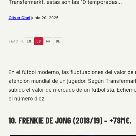
Transfermarkt, éstas son las 10 temporadas…
Oliver Obel
·
junio 20, 2025
READ IN:
EN
ES
FR
DE
En el fútbol moderno, las fluctuaciones del valor de 
atención mundial de un jugador. Según Transfermar
subido el valor de mercado de un futbolista. Echem
el número diez.
10. FRENKIE DE JONG (2018/19) – +78M€.