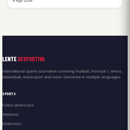
6 Ago 2026
LENTE
DESPORTIVA
International sports journalism covering football, Formula 1, tennis,
basketball, motorsport and more. Delivered in multiple languages.
SPORTS
Fútbol americano
Atletismo
Bádminton