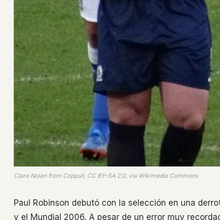
Clare Nolan from Coppull, CC BY-SA 2.0, via Wikimedia Commons
Paul Robinson debutó con la selección en una derrota
y el Mundial 2006. A pesar de un error muy recorda