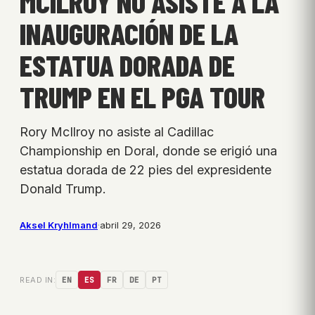
MCILROY NO ASISTE A LA
INAUGURACIÓN DE LA
ESTATUA DORADA DE
TRUMP EN EL PGA TOUR
Rory McIlroy no asiste al Cadillac
Championship en Doral, donde se erigió una
estatua dorada de 22 pies del expresidente
Donald Trump.
Aksel Kryhlmand
·
abril 29, 2026
READ IN:
EN
ES
FR
DE
PT