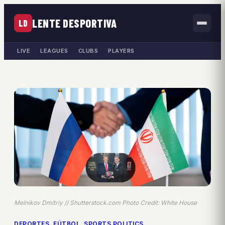
LENTE DESPORTIVA
LD
LIVE
LEAGUES
CLUBS
PLAYERS
Melnikov Dmitriy // Shutterstock.com Photo Credit: White House
DEPORTES
, 
FÚTBOL
, 
SPORTS POLITICS