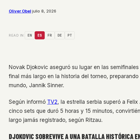
Oliver Obel
·
julio 8, 2026
READ IN:
EN
ES
FR
DE
PT
Novak Djokovic aseguró su lugar en las semifinales 
final más largo en la historia del torneo, preparand
mundo, Jannik Sinner.
Según informó
TV2
, la estrella serbia superó a Fel
cinco sets que duró 5 horas y 15 minutos, convirtié
largo jamás registrado, según Ritzau.
DJOKOVIC SOBREVIVE A UNA BATALLA HISTÓRICA 