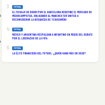
FÚTBOL
EL FICHAJE DE RODRI POR EL BARCELONA REDEFINE EL MERCADO DE
o
MEDIOCAMPISTAS, OBLIGANDO AL MANCHESTER UNITED A
RECONSIDERAR LA BÚSQUEDA DE TCHOUAMÉNI
FÚTBOL
MÉXICO Y ARGENTINA RESPALDAN A INFANTINO EN MEDIO DEL DEBATE
POR EL LIDERAZGO DE LA FIFA
e
FÚTBOL
LA ÉLITE FINANCIERA DEL FÚTBOL: ¿QUIÉN GANA MÁS EN 2026?