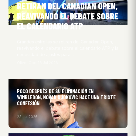
RETIRAN DEL CANADIAN OPEN,
REAVIVANDO EL DEBATE SOBRE
EL CALENDARIO ATP
Grandes estrellas se retiran del Canadian Open,
reavivando el debate sobre el calendario ATP y la
necesidad de ajustes para…
Oliver Obel
26 Jul 2026
POCO DESPUÉS DE SU ELIMINACIÓN EN
WIMBLEDON, NOVAK DJOKOVIC HACE UNA TRISTE
CONFESIÓN
23 Jul 2026