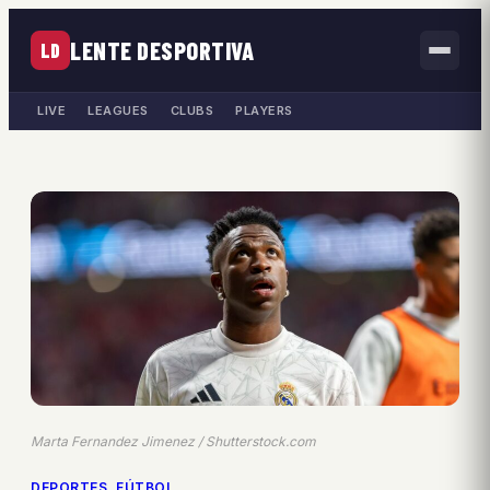
LENTE DESPORTIVA
LD
LIVE
LEAGUES
CLUBS
PLAYERS
Marta Fernandez Jimenez / Shutterstock.com
DEPORTES
, 
FÚTBOL