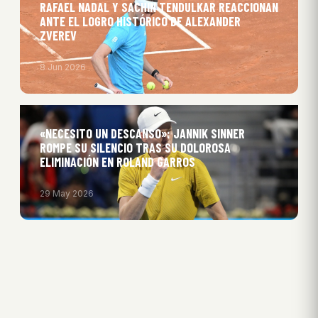
RAFAEL NADAL Y SACHIN TENDULKAR REACCIONAN
ANTE EL LOGRO HISTÓRICO DE ALEXANDER
ZVEREV
8 Jun 2026
«NECESITO UN DESCANSO»: JANNIK SINNER
ROMPE SU SILENCIO TRAS SU DOLOROSA
ELIMINACIÓN EN ROLAND GARROS
29 May 2026