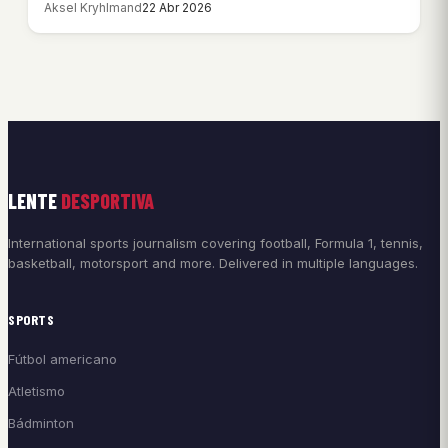
Aksel Kryhlmand
22 Abr 2026
LENTE
DESPORTIVA
International sports journalism covering football, Formula 1, tennis,
basketball, motorsport and more. Delivered in multiple languages.
SPORTS
Fútbol americano
Atletismo
Bádminton