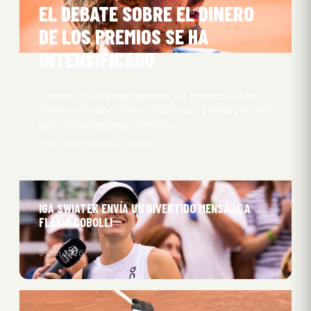
EL DEBATE SOBRE EL DINERO
DE LOS PREMIOS SE HA
INTENSIFICADO
Zverev y Andreeva ganaron sus primeros Grand
Slams en Roland-Garros 2026, con premios récord
pero con el debate sobre la…
Aksel Kryhlmand
9 Jun 2026
IGA SWIATEK ENVÍA UN DIVERTIDO MENSAJE A
FLAVIO COBOLLI
9 Jun 2026