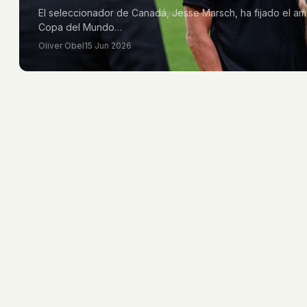
El seleccionador de Canadá, Jesse Marsch, ha fijado el am
Copa del Mundo…
Oliver Obel
15 Jun 2026