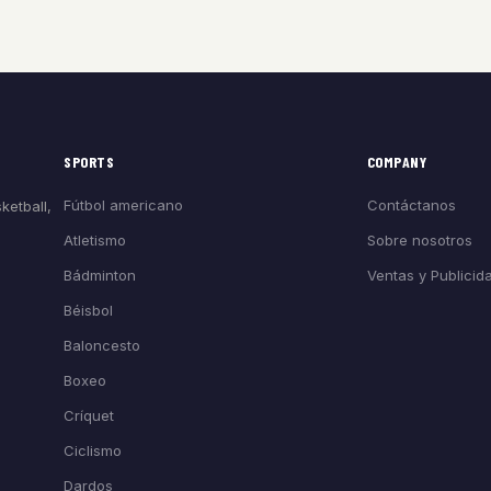
SPORTS
COMPANY
Fútbol americano
Contáctanos
ketball,
Atletismo
Sobre nosotros
Bádminton
Ventas y Publicid
Béisbol
Baloncesto
Boxeo
Críquet
Ciclismo
Dardos