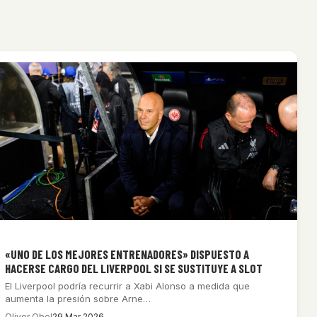
«UNO DE LOS MEJORES ENTRENADORES» DISPUESTO A
HACERSE CARGO DEL LIVERPOOL SI SE SUSTITUYE A SLOT
El Liverpool podría recurrir a Xabi Alonso a medida que
aumenta la presión sobre Arne…
Oliver Obel
29 Mar 2026