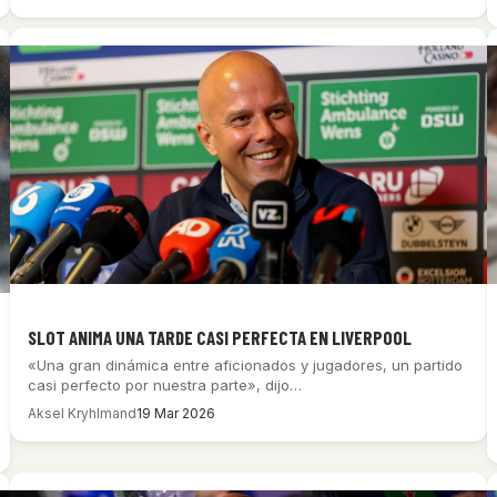
SLOT ANIMA UNA TARDE CASI PERFECTA EN LIVERPOOL
«Una gran dinámica entre aficionados y jugadores, un partido
casi perfecto por nuestra parte», dijo…
Aksel Kryhlmand
19 Mar 2026