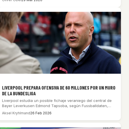
LIVERPOOL PREPARA OFENSIVA DE 60 MILLONES POR UN MURO
DE LA BUNDESLIGA
Liverpool estudia un posible fichaje veraniego del central de
Bayer Leverkusen Edmond Tapsoba, según Fussballdaten,…
Aksel Kryhlmand
26 Feb 2026