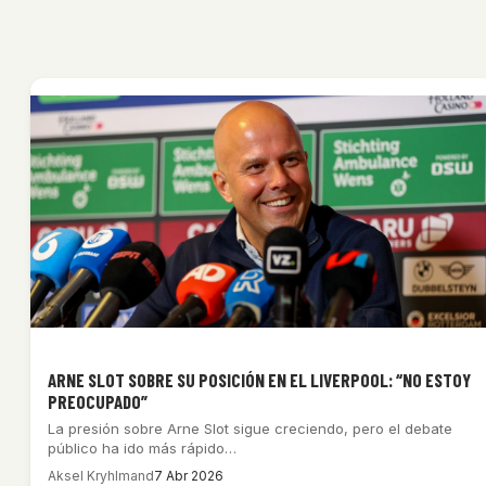
ARNE SLOT SOBRE SU POSICIÓN EN EL LIVERPOOL: “NO ESTOY
PREOCUPADO”
La presión sobre Arne Slot sigue creciendo, pero el debate
público ha ido más rápido…
Aksel Kryhlmand
7 Abr 2026