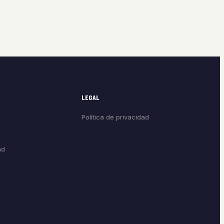
LEGAL
Política de privacidad
ad