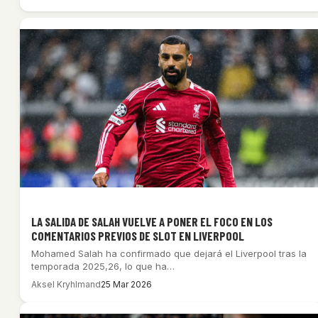
LA SALIDA DE SALAH VUELVE A PONER EL FOCO EN LOS
COMENTARIOS PREVIOS DE SLOT EN LIVERPOOL
Mohamed Salah ha confirmado que dejará el Liverpool tras la
temporada 2025,26, lo que ha…
Aksel Kryhlmand
25 Mar 2026