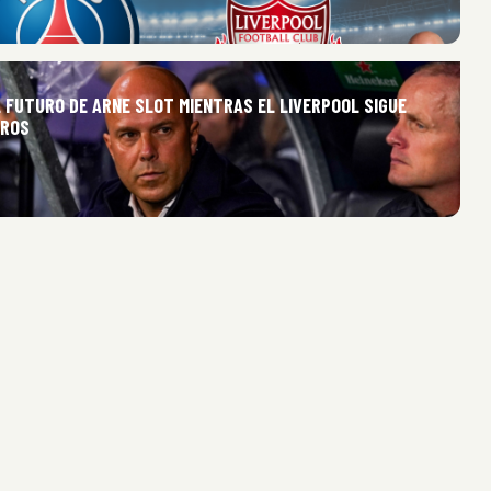
 FUTURO DE ARNE SLOT MIENTRAS EL LIVERPOOL SIGUE
UROS