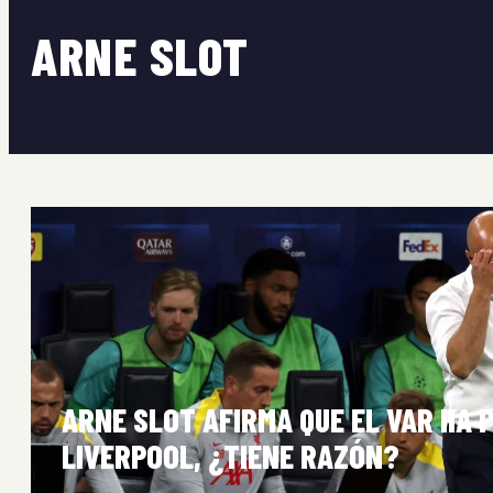
ARNE SLOT
ARNE SLOT AFIRMA QUE EL VAR HA 
LIVERPOOL, ¿TIENE RAZÓN?