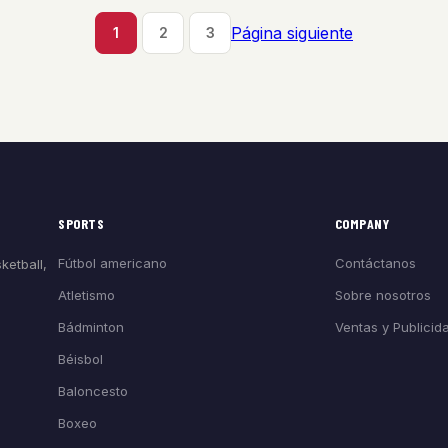
Página siguiente
1
2
3
SPORTS
COMPANY
Fútbol americano
Contáctanos
ketball,
Atletismo
Sobre nosotros
Bádminton
Ventas y Publicid
Béisbol
Baloncesto
Boxeo