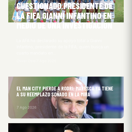
CUESTIONADO PRESIDENTE DE
LA FIFA GIANNI INFANTINO EN
MEDIO DE UNA INVESTIGACIÓN
La AFA ha declarado su apoyo total a Gianni
Infantino, presidente de la FIFA, quien busca un
cuarto mandato en…
Oliver Obel
7 Ago 2026
EL MAN CITY PIERDE A RODRI: MARESCA YA TIENE
A SU REEMPLAZO SOÑADO EN LA MIRA
7 Ago 2026