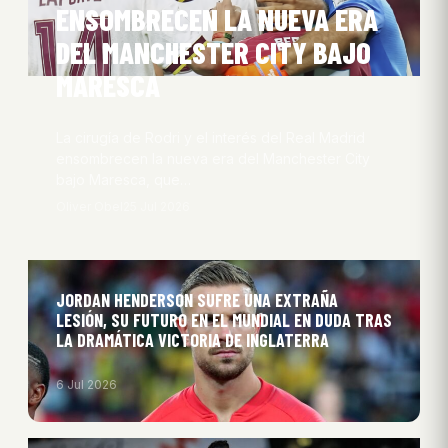
ENSOMBRECEN LA NUEVA ERA
DEL MANCHESTER CITY BAJO
MARESCA
La cirugía de Rodri y el interés del Real Madrid
ensombrecen la nueva era del Manchester City
bajo Maresca, que…
Oliver Obel
25 Jul 2026
JORDAN HENDERSON SUFRE UNA EXTRAÑA
LESIÓN, SU FUTURO EN EL MUNDIAL EN DUDA TRAS
LA DRAMÁTICA VICTORIA DE INGLATERRA
6 Jul 2026