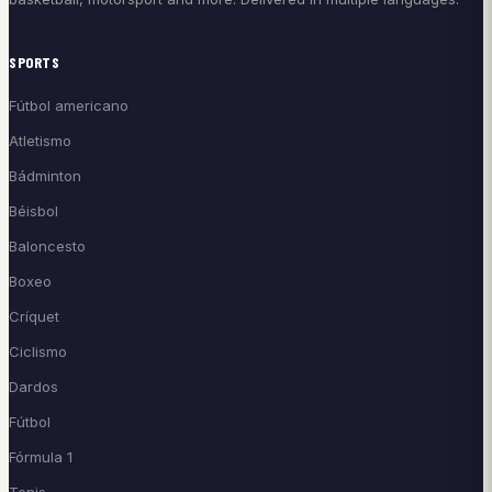
SPORTS
Fútbol americano
Atletismo
Bádminton
Béisbol
Baloncesto
Boxeo
Críquet
Ciclismo
Dardos
Fútbol
Fórmula 1
Tenis