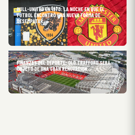
HULL-UNITED EN 1970: LA NOCHE EN QUE EL
FÚTBOL ENCONTRÓ UNA NUEVA FORMA DE
DESEMPATAR
21 Abr 2026
FINANZAS DEL DEPORTE: OLD TRAFFORD SERÁ
OBJETO DE UNA GRAN RENOVACIÓN
10 Abr 2026