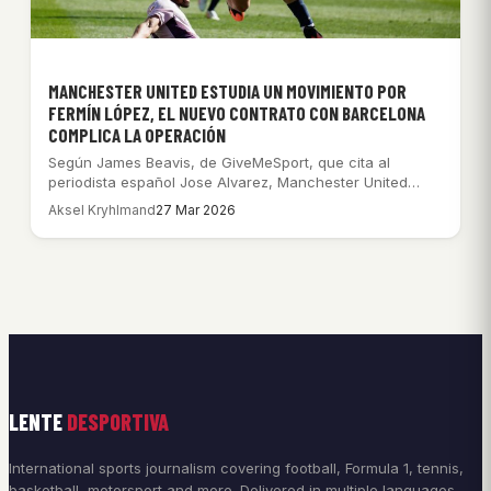
MANCHESTER UNITED ESTUDIA UN MOVIMIENTO POR
FERMÍN LÓPEZ, EL NUEVO CONTRATO CON BARCELONA
COMPLICA LA OPERACIÓN
Según James Beavis, de GiveMeSport, que cita al
periodista español Jose Alvarez, Manchester United
está…
Aksel Kryhlmand
27 Mar 2026
LENTE
DESPORTIVA
International sports journalism covering football, Formula 1, tennis,
basketball, motorsport and more. Delivered in multiple languages.