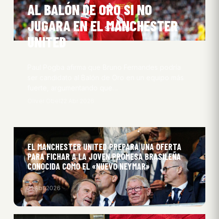
AL BALÓN DE ORO SI NO
JUGARA EN EL MANCHESTER
UNITED
Paul Pogba afirma que Bruno Fernandes podría
ser candidato al Balón de Oro en un equipo más
fuerte, argumentando que…
Oliver Obel
22 Abr 2026
EL MANCHESTER UNITED PREPARA UNA OFERTA
PARA FICHAR A LA JOVEN PROMESA BRASILEÑA
CONOCIDA COMO EL «NUEVO NEYMAR»
21 Abr 2026