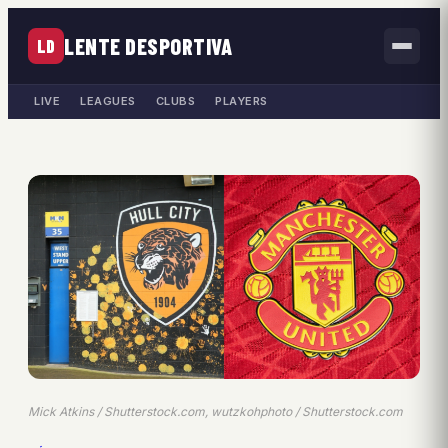
LENTE DESPORTIVA
LD
LIVE
LEAGUES
CLUBS
PLAYERS
Mick Atkins / Shutterstock.com, wutzkohphoto / Shutterstock.com