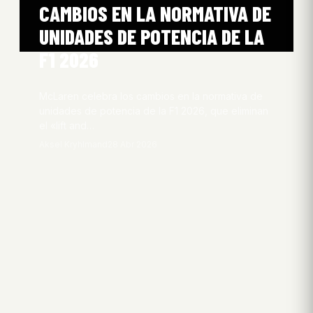
CAMBIOS EN LA NORMATIVA DE
UNIDADES DE POTENCIA DE LA
F1 2026
McLaren celebra los cambios en la normativa de
unidades de potencia de la F1 2026, que eliminan
el «lift and…
Aksel Kryhlmand
28 Abr 2026