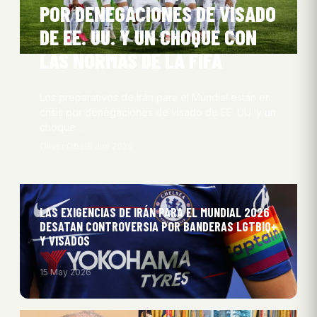
POR DENEGACIONES DE VISADO
DE EE. UU. Y UN CHOQUE CON
LAS NORMAS DE LA FIFA
Los preparativos de Irán para el Mundial están en
crisis por denegaciones de visado de EE. UU. y un
choque…
Oliver Obel
8 Jun 2026
LAS EXIGENCIAS DE IRÁN PARA EL MUNDIAL 2026
DESATAN CONTROVERSIA POR BANDERAS LGTBIQ+
Y VISADOS
15 May 2026