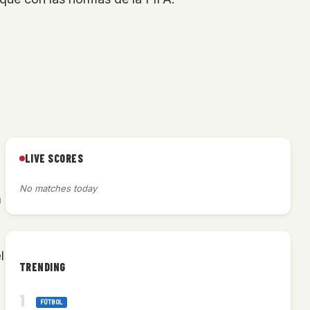
LIVE SCORES
No matches today
a
l
TRENDING
FÚTBOL