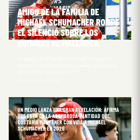
AMIGO DE LA FAMILIA DE
MICHAEL SCHUMACHER ROMPE
EL SILENCIO SOBRE LOS
RUMORES DE MALLORCA
Un amigo de la familia de Michael Schumacher
rompe el silencio sobre los rumores de Mallorca,
sin confirmar su paradero…
Oliver Obel
30 Jul 2026
UN MEDIO LANZA UNA GRAN REVELACIÓN: AFIRMA
QUE ESTA ES LA ASOMBROSA CANTIDAD QUE
COSTARÍA MANTENER CON VIDA A MICHAEL
SCHUMACHER EN 2026