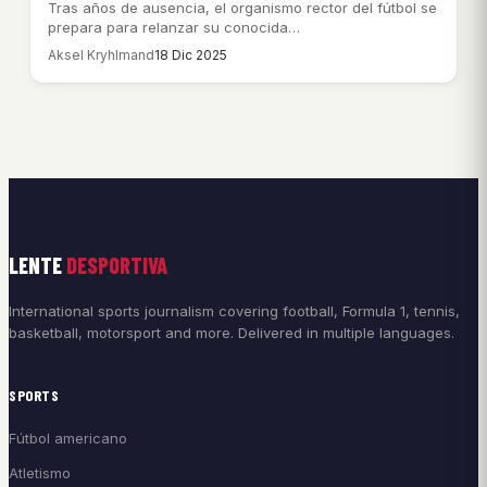
Tras años de ausencia, el organismo rector del fútbol se
prepara para relanzar su conocida…
Aksel Kryhlmand
18 Dic 2025
LENTE
DESPORTIVA
International sports journalism covering football, Formula 1, tennis,
basketball, motorsport and more. Delivered in multiple languages.
SPORTS
Fútbol americano
Atletismo