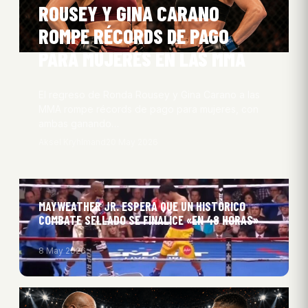
ROUSEY Y GINA CARANO
ROMPE RÉCORDS DE PAGO
PARA MUJERES EN LAS MMA
El regreso de Ronda Rousey y Gina Carano a las
MMA rompe récords de pago para mujeres, con
ambas ganando…
Aksel Kryhlmand
20 May 2026
MAYWEATHER JR. ESPERA QUE UN HISTÓRICO
COMBATE SELLADO SE FINALICE «EN 48 HORAS»
8 May 2026