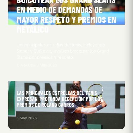
EN MEDIO DE DEMANDAS DE
MAYOR RESPETO Y PREMIOS EN
METÁLICO
Las principales estrellas del tenis, incluyendo
Sinner y Djokovic, evalúan boicotear los Grand
Slams por premios y respeto.
Oliver Obel
8 May 2026
LAS PRINCIPALES ESTRELLAS DEL TENIS
EXPRESAN ‘PROFUNDA DECEPCIÓN’ POR LOS
PREMIOS DE ROLAND GARROS
5 May 2026