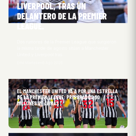
LIVERPOOL, TRAS UN
DELANTERO DE LA PREMIER
LEAGUE.
Dos rumores de la Premier League que surgieron
la misma tarde de agosto sitúan a Manchester
United y Liverpool tras…
Emil Martesen
6 Ago 2026
EL MANCHESTER UNITED VA A POR UNA ESTRELLA
DE LA PREMIER LEAGUE: PREPARADOS 60
MILLONES DE LIBRAS
5 Ago 2026