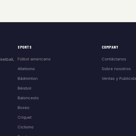
SPORTS
COMPANY
Fútbol americano
Contáctanos
ketball,
Atletismo
Sobre nosotros
Bádminton
Ventas y Publicid
Béisbol
Baloncesto
Boxeo
Críquet
Ciclismo