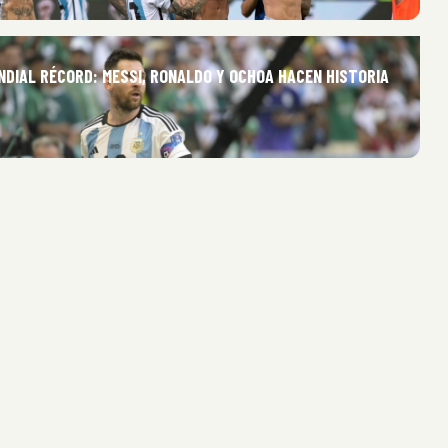
NDIAL RÉCORD: MESSI, RONALDO Y OCHOA HACEN HISTORIA