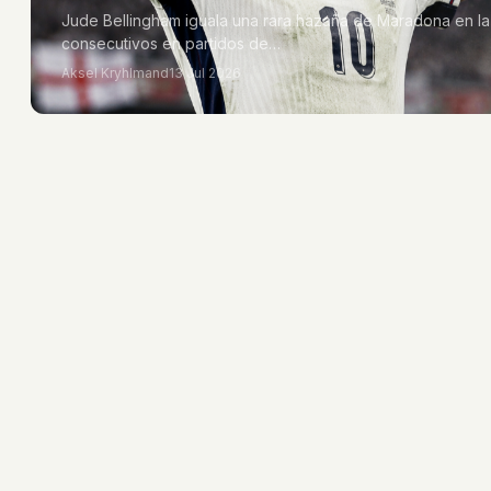
Jude Bellingham iguala una rara hazaña de Maradona en la
consecutivos en partidos de…
Aksel Kryhlmand
13 Jul 2026