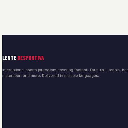
LENTE
DESPORTIVA
International sports journalism covering football, Formula 1, tennis, bas
motorsport and more. Delivered in multiple languages.