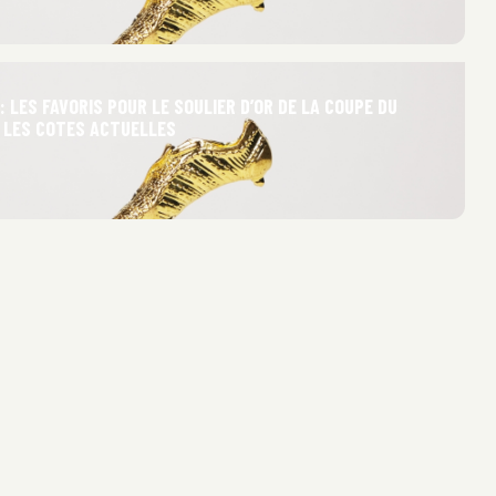
 LES FAVORIS POUR LE SOULIER D’OR DE LA COUPE DU
 LES COTES ACTUELLES