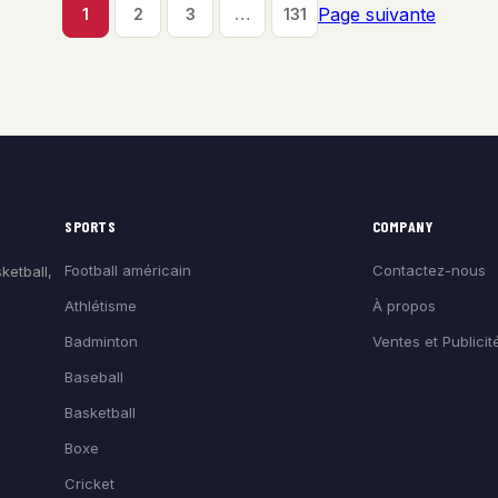
Page suivante
1
2
3
…
131
SPORTS
COMPANY
Football américain
Contactez-nous
ketball,
Athlétisme
À propos
Badminton
Ventes et Publicit
Baseball
Basketball
Boxe
Cricket