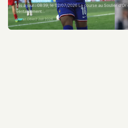
Mis à jour : 08:39, le 02/07/2026 La course au Soulier d
véritablement…
Oliver Obel
2 Juil 2026