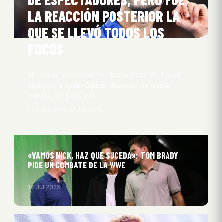
LA REACCIÓN POSTERIOR LA
QUE SE LLEVÓ TODOS LOS
FOCOS
«Excusas, excusas». Esa fue la frase de Novak
Djokovic a Justin Bieber después de que la
estrella del pop, aún…
Emil Martesen
31 Jul 2026
«VAMOS NICK, HAZ QUE SUCEDA»: TOM BRADY
PIDE UN COMBATE DE LA WWE
17 Jul 2026