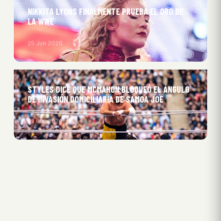
NIKKITA LYONS FINALMENTE PRUEBA EL ORO DE
LA WWE
25 Jun 2026
STYLES DICE QUE MCMAHON BLOQUEÓ EL ÁNGULO
DE INVASIÓN DOMICILIARIA DE SAMOA JOE
22 Jun 2026