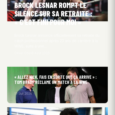
BROCK LESNAR ROMPT LE
SILENCE SUR SA RETRAITE :
« C’EST FINI POUR MOI »
Brock Lesnar annonce officiellement sa retraite du
catch professionnel après 23 ans de carrière à la
WWE, suite à une…
Oliver Obel
6 Août 2026
« ALLEZ NICK, FAIS EN SORTE QUE ÇA ARRIVE » :
TOM BRADY RÉCLAME UN MATCH À LA WWE
17 Juil 2026