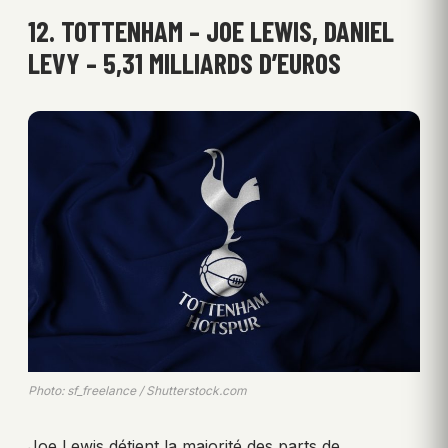
12. TOTTENHAM – JOE LEWIS, DANIEL
LEVY – 5,31 MILLIARDS D’EUROS
Photo: sf_freelance / Shutterstock.com
Joe Lewis détient la majorité des parts de