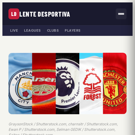
LENTE DESPORTIVA
LD
LIVE
LEAGUES
CLUBS
PLAYERS
GraysonStock / Shutterstock.com, charnsitr / Shutterstock.com,
Ewan P / Shutterstock.com, Selman GEDIK / Shutterstock.com,
Saitee / Shutterstock.com