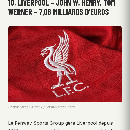
10. LIVERPOOL – JOHN W. HENRY, TOM
WERNER – 7,08 MILLIARDS D’EUROS
Photo: Milosz Kubiak / Shutterstock.com
Le Fenway Sports Group gère Liverpool depuis