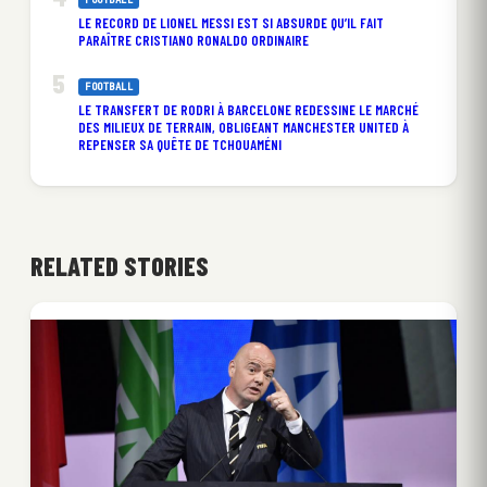
LE RECORD DE LIONEL MESSI EST SI ABSURDE QU’IL FAIT
PARAÎTRE CRISTIANO RONALDO ORDINAIRE
FOOTBALL
LE TRANSFERT DE RODRI À BARCELONE REDESSINE LE MARCHÉ
DES MILIEUX DE TERRAIN, OBLIGEANT MANCHESTER UNITED À
REPENSER SA QUÊTE DE TCHOUAMÉNI
RELATED STORIES