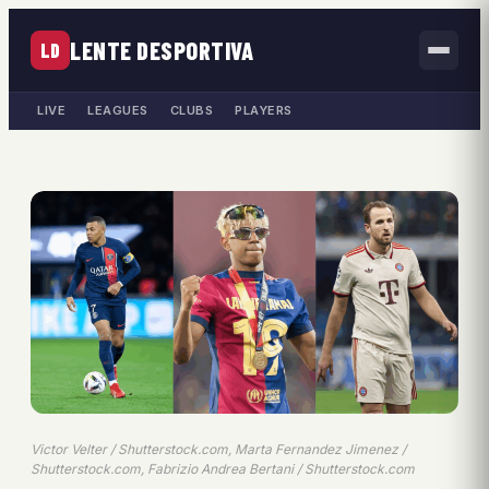
LENTE DESPORTIVA
LD
LIVE
LEAGUES
CLUBS
PLAYERS
Victor Velter / Shutterstock.com, Marta Fernandez Jimenez /
Shutterstock.com, Fabrizio Andrea Bertani / Shutterstock.com